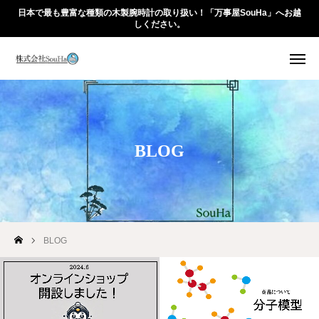
日本で最も豊富な種類の木製腕時計の取り扱い！「万事屋SouHa」へお越
しください。
HOME
ABOUT
BLOG
PRODUCTS
ACTIVITIES
BLOG
BLOG
Online Shop